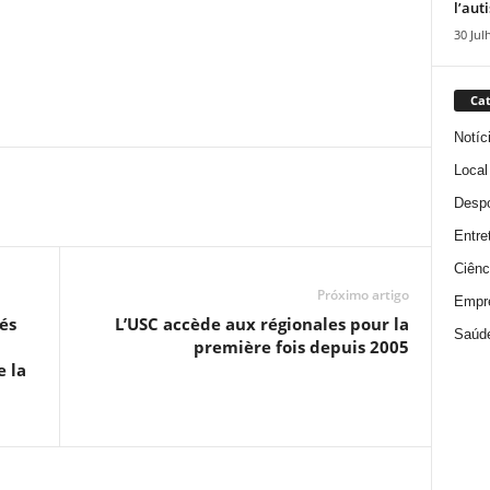
l’aut
30 Jul
Cat
Notíc
Local
Despo
Entre
Ciênc
Próximo artigo
Empr
és
L’USC accède aux régionales pour la
Saúd
première fois depuis 2005
e la