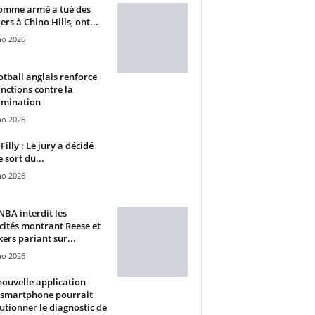
omme armé a tué des
ers à Chino Hills, ont...
ho 2026
otball anglais renforce
anctions contre la
imination
ho 2026
Filly : Le jury a décidé
e sort du...
ho 2026
BA interdit les
cités montrant Reese et
ers pariant sur...
ho 2026
ouvelle application
 smartphone pourrait
utionner le diagnostic de