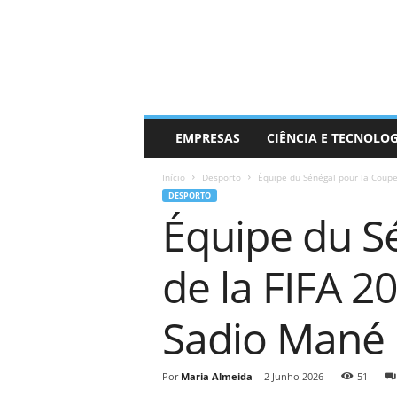
EMPRESAS
CIÊNCIA E TECNOLO
Início
Desporto
Équipe du Sénégal pour la Coupe
DESPORTO
Équipe du S
de la FIFA 2
Sadio Mané 
Por
Maria Almeida
-
2 Junho 2026
51