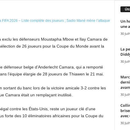
Últ
Un h
une a
30 Jul
a exclu les défenseurs Moustapha Mbow et Ilay Camara de
 sélection de 26 joueurs pour la Coupe du Monde avant la
La pe
Diddy
30 Jul
le défenseur belge d’Anderlecht ⁠Camara, qui a remporté
ans l’équipe élargie de 28 joueurs de Thiawen le 21 mai.
Marcu
derni
avant
sortant du banc lors de la victoire amicale 3-2 contre les
30 Jul
ue Camara était un remplaçant inutilisé.
Colli
al contre les États-Unis, reste un joueur clé d’une
brise
avec 
us forte des 10 éliminatoires africaines pour la Coupe du
30 Jul