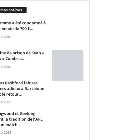
imas notícias
omme a été condamné à
mende de 700 $...
ho 2026
ine de prison de Sean «
 » Combs a...
ho 2026
s Rashford fait ses
ers adieux à Barcelone
 le retour...
ho 2026
ngwood et Geelong
nt la tradition de l’AFL
un match...
ho 2026