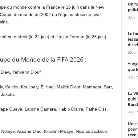
Un h
e du monde contre la France le 16 juin dans le New
polici
 Coupe du monde de 2002 où l’équipe africaine avait
30 Jul
ains.
Le fo
ême endroit (le 22 juin) et l’Irak à Toronto (le 26 juin)
les s
discr
30 Jul
upe du Monde de la FIFA 2026 :
Yung 
que l
Diaw, Yehvann Diouf
30 Jul
y, Kalidou Koulibaly, El Hadji Malick Diouf, Mamadou Sarr,
La WN
 Jakobs
publi
Bueck
Pape Gueye, Lamine Camara, Habib Diarra, Pathé Ciss,
30 Jul
Une n
pour
n Ndiaye, Assane Diao, Ibrahim Mbaye, Nicolas Jackson,
révol