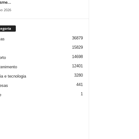
isme...
ho 2026
egoria
36879
ias
15829
14698
rto
12401
tenimento
3280
ia e tecnologia
441
esas
1
e