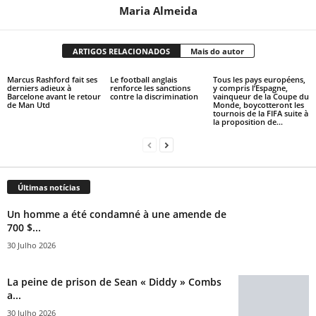
Maria Almeida
ARTIGOS RELACIONADOS
Mais do autor
Marcus Rashford fait ses
Le football anglais
Tous les pays européens,
derniers adieux à
renforce les sanctions
y compris l’Espagne,
Barcelone avant le retour
contre la discrimination
vainqueur de la Coupe du
de Man Utd
Monde, boycotteront les
tournois de la FIFA suite à
la proposition de...
Últimas notícias
Un homme a été condamné à une amende de
700 $...
30 Julho 2026
La peine de prison de Sean « Diddy » Combs
a...
30 Julho 2026