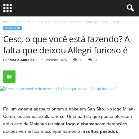
Início
Desporto
Cesc, o que você está fazendo? A falta que deixou Allegri...
DESPORTO
Cesc, o que você está fazendo? A
falta que deixou Allegri furioso é
Por
Maria Almeida
-
19 Fevereiro 2026
60
0
Foi um
cinema absoluto
ontem à noite em San Siro. No jogo Milan-
Como, os ânimos exaltaram-se. Uma partida que pouco ofereceu
até o erro de Maignan terminar
fogo e chamas
com detenções,
cartões vermelhos e acompanhamento
insultos pesados
.