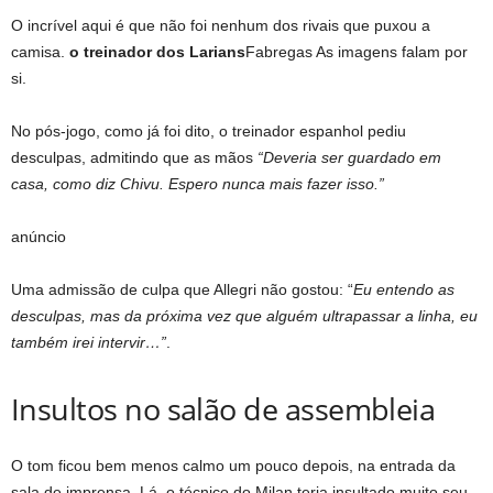
O incrível aqui é que não foi nenhum dos rivais que puxou a
camisa.
o treinador dos Larians
Fabregas As imagens falam por
si.
No pós-jogo, como já foi dito, o treinador espanhol pediu
desculpas, admitindo que as mãos
“Deveria ser guardado em
casa, como diz Chivu. Espero nunca mais fazer isso.”
anúncio
Uma admissão de culpa que Allegri não gostou: “
Eu entendo as
desculpas, mas da próxima vez que alguém ultrapassar a linha, eu
também irei intervir…”
.
Insultos no salão de assembleia
O tom ficou bem menos calmo um pouco depois, na entrada da
sala de imprensa. Lá, o técnico do Milan teria insultado muito seu