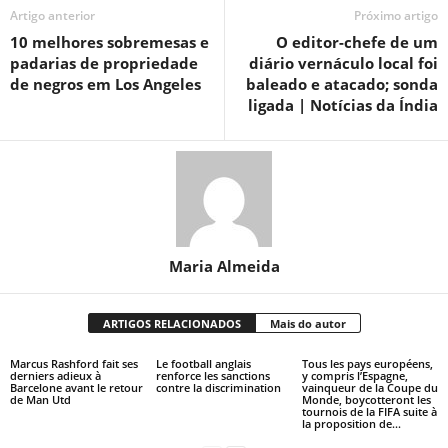
Artigo anterior
Próximo artigo
10 melhores sobremesas e
O editor-chefe de um
padarias de propriedade
diário vernáculo local foi
de negros em Los Angeles
baleado e atacado; sonda
ligada | Notícias da Índia
Maria Almeida
ARTIGOS RELACIONADOS
Mais do autor
Marcus Rashford fait ses
Le football anglais
Tous les pays européens,
derniers adieux à
renforce les sanctions
y compris l’Espagne,
Barcelone avant le retour
contre la discrimination
vainqueur de la Coupe du
de Man Utd
Monde, boycotteront les
tournois de la FIFA suite à
la proposition de...