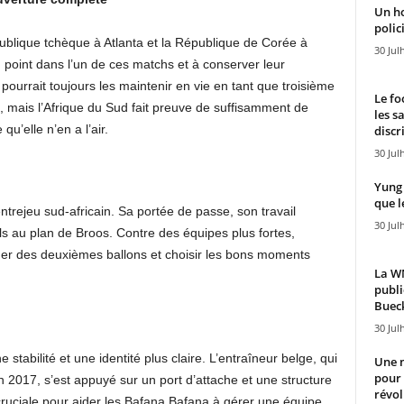
Un h
polici
épublique tchèque à Atlanta et la République de Corée à
30 Jul
 point dans l’un de ces matchs et à conserver leur
i pourrait toujours les maintenir en vie en tant que troisième
Le fo
es, mais l’Afrique du Sud fait preuve de suffisamment de
les s
qu’elle n’en a l’air.
discr
30 Jul
Yung 
que l
trejeu sud-africain. Sa portée de passe, son travail
30 Jul
ls au plan de Broos. Contre des équipes plus fortes,
agner des deuxièmes ballons et choisir les bons moments
La WN
publi
Bueck
30 Jul
tabilité et une identité plus claire. L’entraîneur belge, qui
Une n
pour
2017, s’est appuyé sur un port d’attache et une structure
révol
 cruciale pour aider les Bafana Bafana à gérer une équipe