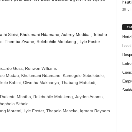
l’aut
30 Jul
Cat
athi Sibisi, Khulumani Ndamane, Aubrey Modiba ; Teboho
Notíc
is, Themba Zwane, Relebohile Mofokeng ; Lyle Foster.
Local
Despo
Entre
Ricardo Goss, Ronwen Williams
Ciênc
liso Mudau, Khulumani Ndamane, Kamogelo Sebelebele,
Empr
mukele Kabini, Olwethu Makhanya, Thabang Matuludi,
Saúd
 Thalente Mbatha, Relebohile Mofokeng, Jayden Adams,
ephelo Sithole
ng Moremi, Lyle Foster, Thapelo Maseko, Iqraam Rayners