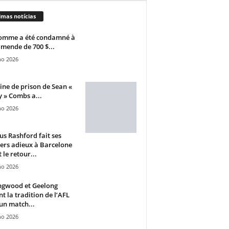
imas notícias
omme a été condamné à
mende de 700 $...
ho 2026
ine de prison de Sean «
 » Combs a...
ho 2026
s Rashford fait ses
ers adieux à Barcelone
 le retour...
ho 2026
ngwood et Geelong
nt la tradition de l’AFL
un match...
ho 2026