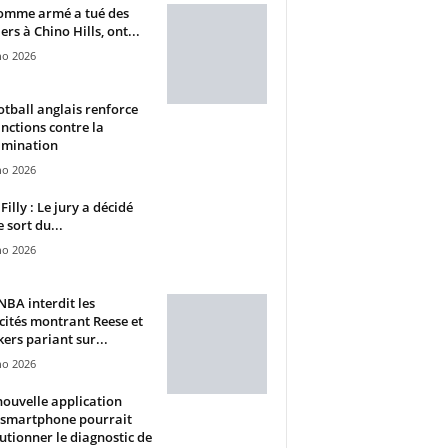
omme armé a tué des
ers à Chino Hills, ont...
ho 2026
otball anglais renforce
anctions contre la
imination
ho 2026
Filly : Le jury a décidé
e sort du...
ho 2026
BA interdit les
cités montrant Reese et
ers pariant sur...
ho 2026
ouvelle application
 smartphone pourrait
utionner le diagnostic de