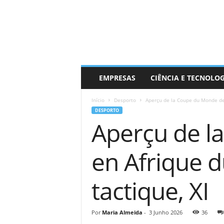
EMPRESAS
CIÊNCIA E TECNOLO
Início
Desporto
Aperçu de la Coupe du Monde de 
DESPORTO
Aperçu de l
en Afrique du
tactique, XI
Por
Maria Almeida
-
3 Junho 2026
36