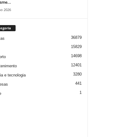
isme...
ho 2026
egoria
36879
ias
15829
14698
rto
12401
tenimento
3280
ia e tecnologia
441
esas
1
e