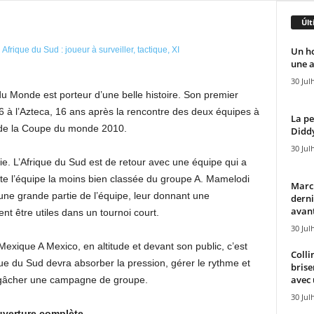
Últ
Un h
une a
30 Jul
du Monde est porteur d’une belle histoire. Son premier
6 à l’Azteca, 16 ans après la rencontre des deux équipes à
La pe
 de la Coupe du monde 2010.
Diddy
30 Jul
ie. L’Afrique du Sud est de retour avec une équipe qui a
te l’équipe la moins bien classée du groupe A. Mamelodi
Marcu
une grande partie de l’équipe, leur donnant une
derni
avant
nt être utiles dans un tournoi court.
30 Jul
exique A Mexico, en altitude et devant son public, c’est
Colli
frique du Sud devra absorber la pression, gérer le rythme et
brise
avec 
t gâcher une campagne de groupe.
30 Jul
verture complète