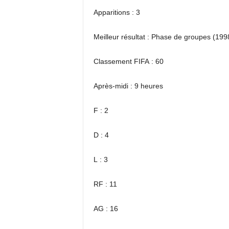
Apparitions : 3
Meilleur résultat : Phase de groupes (199
Classement FIFA : 60
Après-midi : 9 heures
F : 2
D : 4
L : 3
RF : 11
AG : 16