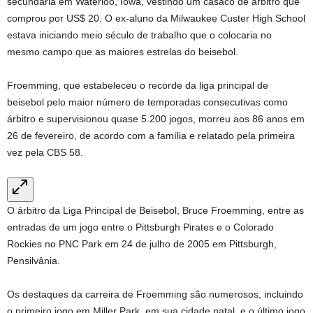
secundária em Waterloo, Iowa, vestindo um casaco de árbitro que
comprou por US$ 20. O ex-aluno da Milwaukee Custer High School
estava iniciando meio século de trabalho que o colocaria no
mesmo campo que as maiores estrelas do beisebol.
Froemming, que estabeleceu o recorde da liga principal de
beisebol pelo maior número de temporadas consecutivas como
árbitro e supervisionou quase 5.200 jogos, morreu aos 86 anos em
26 de fevereiro, de acordo com a família e relatado pela primeira
vez pela CBS 58.
O árbitro da Liga Principal de Beisebol, Bruce Froemming, entre as
entradas de um jogo entre o Pittsburgh Pirates e o Colorado
Rockies no PNC Park em 24 de julho de 2005 em Pittsburgh,
Pensilvânia.
Os destaques da carreira de Froemming são numerosos, incluindo
o primeiro jogo em Miller Park, em sua cidade natal, e o último jogo