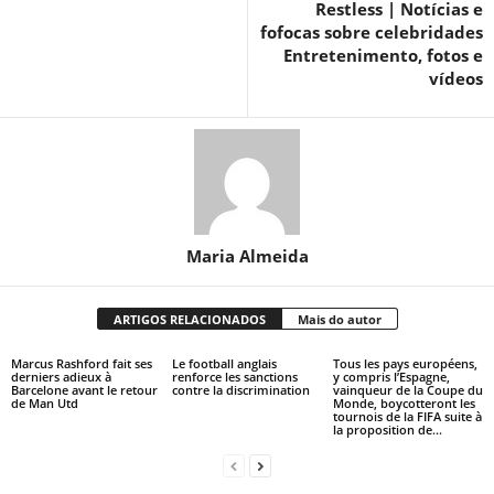
Restless | Notícias e
fofocas sobre celebridades
Entretenimento, fotos e
vídeos
Maria Almeida
ARTIGOS RELACIONADOS
Mais do autor
Marcus Rashford fait ses
Le football anglais
Tous les pays européens,
derniers adieux à
renforce les sanctions
y compris l’Espagne,
Barcelone avant le retour
contre la discrimination
vainqueur de la Coupe du
de Man Utd
Monde, boycotteront les
tournois de la FIFA suite à
la proposition de...