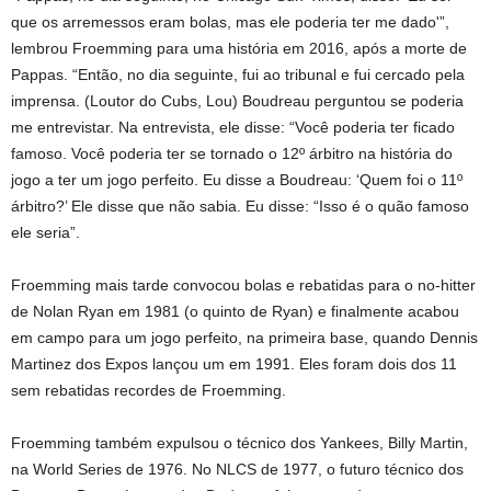
que os arremessos eram bolas, mas ele poderia ter me dado'”,
lembrou Froemming para uma história em 2016, após a morte de
Pappas. “Então, no dia seguinte, fui ao tribunal e fui cercado pela
imprensa. (Loutor do Cubs, Lou) Boudreau perguntou se poderia
me entrevistar. Na entrevista, ele disse: “Você poderia ter ficado
famoso. Você poderia ter se tornado o 12º árbitro na história do
jogo a ter um jogo perfeito. Eu disse a Boudreau: ‘Quem foi o 11º
árbitro?’ Ele disse que não sabia. Eu disse: “Isso é o quão famoso
ele seria”.
Froemming mais tarde convocou bolas e rebatidas para o no-hitter
de Nolan Ryan em 1981 (o quinto de Ryan) e finalmente acabou
em campo para um jogo perfeito, na primeira base, quando Dennis
Martinez dos Expos lançou um em 1991. Eles foram dois dos 11
sem rebatidas recordes de Froemming.
Froemming também expulsou o técnico dos Yankees, Billy Martin,
na World Series de 1976. No NLCS de 1977, o futuro técnico dos