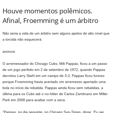
Houve momentos polêmicos.
Afinal, Froemming é um árbitro
Não seria a vida de um árbitro sem alguns apelos de alto nível que
a torcida não esquecerá.
anúncio
O arremessador do Chicago Cubs, Milt Pappas, ficou a um passo
de um jogo perfeito em 2 de setembro de 1972, quando Pappas
derrotou Larry Stahl em um campo de 3-2; Pappas ficou furioso
porque Froemming havia acertado um arremesso apertado uma
bola no início da rebatida. Pappas ainda ficou sem rebatidas, a
última para os Cubs até o no-hitter de Carlos Zambrano em Miller
Park em 2008 para acabar com a seca.
“Pappas, no dia seguinte, no Chicago Sun-Times, disse: ‘Eu sei