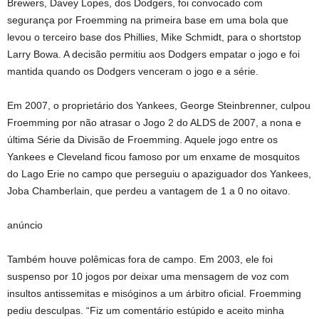
Brewers, Davey Lopes, dos Dodgers, foi convocado com
segurança por Froemming na primeira base em uma bola que
levou o terceiro base dos Phillies, Mike Schmidt, para o shortstop
Larry Bowa. A decisão permitiu aos Dodgers empatar o jogo e foi
mantida quando os Dodgers venceram o jogo e a série.
Em 2007, o proprietário dos Yankees, George Steinbrenner, culpou
Froemming por não atrasar o Jogo 2 do ALDS de 2007, a nona e
última Série da Divisão de Froemming. Aquele jogo entre os
Yankees e Cleveland ficou famoso por um enxame de mosquitos
do Lago Erie no campo que perseguiu o apaziguador dos Yankees,
Joba Chamberlain, que perdeu a vantagem de 1 a 0 no oitavo.
anúncio
Também houve polêmicas fora de campo. Em 2003, ele foi
suspenso por 10 jogos por deixar uma mensagem de voz com
insultos antissemitas e misóginos a um árbitro oficial. Froemming
pediu desculpas. “Fiz um comentário estúpido e aceito minha