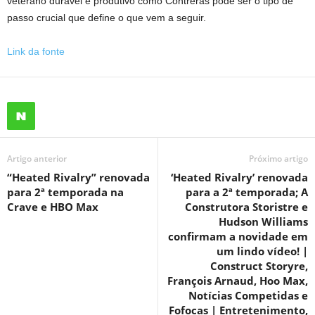
veterano durável e produtivo como Contreras pode ser o tipo de
passo crucial que define o que vem a seguir.
Link da fonte
Artigo anterior
Próximo artigo
“Heated Rivalry” renovada
‘Heated Rivalry’ renovada
para 2ª temporada na
para a 2ª temporada; A
Crave e HBO Max
Construtora Storistre e
Hudson Williams
confirmam a novidade em
um lindo vídeo! |
Construct Storyre,
François Arnaud, Hoo Max,
Notícias Competidas e
Fofocas | Entretenimento,