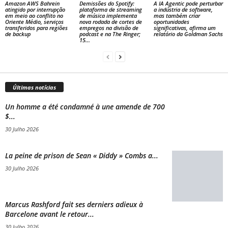
Amazon AWS Bahrein
Demissões do Spotify:
A IA Agentic pode perturbar
atingido por interrupção
plataforma de streaming
a indústria de software,
em meio ao conflito no
de música implementa
mas também criar
Oriente Médio, serviços
nova rodada de cortes de
oportunidades
transferidos para regiões
empregos na divisão de
significativas, afirma um
de backup
podcast e na The Ringer;
relatório da Goldman Sachs
15...
Últimas notícias
Un homme a été condamné à une amende de 700
$...
30 Julho 2026
La peine de prison de Sean « Diddy » Combs a...
30 Julho 2026
Marcus Rashford fait ses derniers adieux à
Barcelone avant le retour...
30 Julho 2026