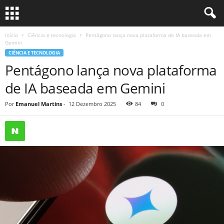
Início
Ciência e tecnologia
Pentágono lança nova plataforma de IA baseada em
Gemini
CIÊNCIA E TECNOLOGIA
Pentágono lança nova plataforma
de IA baseada em Gemini
Por
Emanuel Martins
-
12 Dezembro 2025
84
0