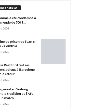
imas notícias
omme a été condamné à
mende de 700 $...
ho 2026
ine de prison de Sean «
 » Combs a...
ho 2026
s Rashford fait ses
ers adieux à Barcelone
 le retour...
ho 2026
ngwood et Geelong
nt la tradition de l’AFL
un match...
ho 2026