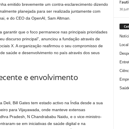
l’aut
nha emitido brevemente um contra-esclarecimento dizendo
30 Jul
ginalmente planejada para ser realizada juntamente com
hai, e do CEO da OpenAI, Sam Altman.
Cat
 garantir que o foco permanece nas principais prioridades
Notíc
seu discurso principal”, anunciou a fundação através de
Local
ociais X. A organização reafirmou o seu compromisso de
 de saúde e desenvolvimento no país através dos seus
Despo
Entre
Ciênc
recente e envolvimento
Empr
Saúd
a Deli, Bill Gates tem estado activo na Índia desde a sua
imeiro para Vijayawada, onde manteve extensas
dhra Pradesh, N Chandrababu Naidu, e o vice-ministro-
traram-se em iniciativas de saúde digital e na