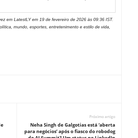
 vez em LatestLY em 19 de fevereiro de 2026 às 09:36 IST.
lítica, mundo, esportes, entretenimento e estilo de vida,
Próximo artigo
de
Neha Singh de Galgotias está ‘aberta
para negócios’ após o fiasco do robodog
do AI Summit? Um status no LinkedIn