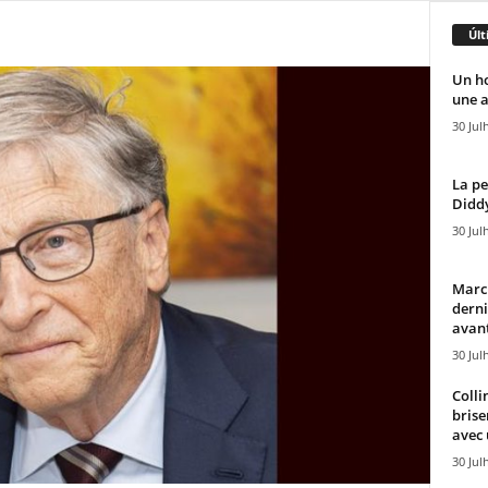
Últ
Un h
une a
30 Jul
La pe
Diddy
30 Jul
Marcu
derni
avant
30 Jul
Colli
brise
avec 
30 Jul