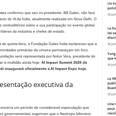
Un h
polici
es confirmou que seu co-presidente, Bill Gates, não fará
30 Jul
cto de IA da Índia, atualmente realizada em Nova Delhi. O
s contraditórios sobre a sua participação no evento global
Le fo
líderes da indústria e chefes de estado.
les s
discr
 de quinta-feira, a Fundação Gates Índia esclareceu que a
30 Jul
prioridades primárias da cimeira permaneçam em foco.
Yung 
undação será representada por Ankur Vora, presidente do
que l
lar à multidão ainda hoje.
AI Impact Summit 2026 da
30 Jul
di inaugurará oficialmente a AI Impact Expo hoje.
La WN
resentação executiva da
publi
Bueck
30 Jul
Une n
s encerra um período de considerável especulação que
pour
révol
tes governamentais sugeriram que o filantropo bilionário