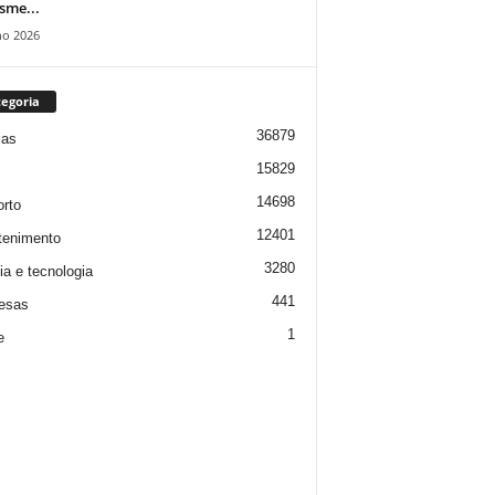
isme...
ho 2026
egoria
36879
ias
15829
14698
rto
12401
tenimento
3280
ia e tecnologia
441
esas
1
e