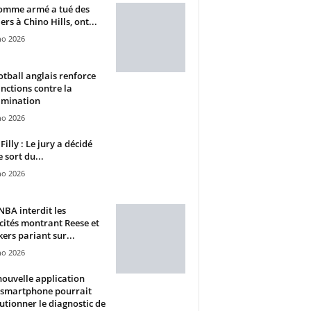
omme armé a tué des
ers à Chino Hills, ont...
ho 2026
otball anglais renforce
anctions contre la
imination
ho 2026
Filly : Le jury a décidé
e sort du...
ho 2026
BA interdit les
cités montrant Reese et
ers pariant sur...
ho 2026
ouvelle application
 smartphone pourrait
utionner le diagnostic de