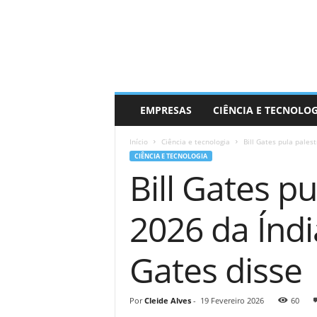
EMPRESAS
CIÊNCIA E TECNOLO
Início
Ciência e tecnologia
Bill Gates pula pales
CIÊNCIA E TECNOLOGIA
Bill Gates p
2026 da Índi
Gates disse
Por
Cleide Alves
-
19 Fevereiro 2026
60