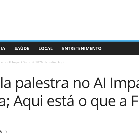
GIA
SAÚDE
LOCAL
ENTRETENIMENTO
tra no AI Impact Summit 2026 da Índia; Aqui...
ula palestra no AI Im
a; Aqui está o que a
0